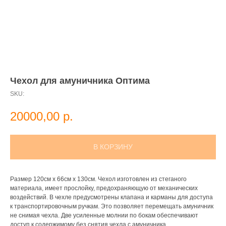
Чехол для амуничника Оптима
SKU:
20000,00
р.
В КОРЗИНУ
Размер 120см х 66см х 130см. Чехол изготовлен из стеганого
материала, имеет прослойку, предохраняющую от механических
воздействий. В чехле предусмотрены клапана и карманы для доступа
к транспортировочным ручкам. Это позволяет перемещать амуничник
не снимая чехла. Две усиленные молнии по бокам обеспечивают
доступ к содержимому без снятия чехла с амуничника.